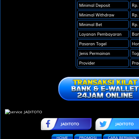
Minimal Deposit
Rp.
Minimal Withdraw
Rp.
Minimal Bet
Rp.
Layanan Pembayaran
Ban
Pasaran Togel
Hon
Jenis Permainan
Tog
Provider
Pra
JADITOTO
JADITOTO
HOME
PROMOSI
CARA BERMAIN