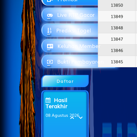
13850
Live RTP Gacor
13849
13848
Prediksi Togel
13847
Keluhan Member
13846
Bukti Pembayaran
13845
Daftar
Hasil
Terakhir
08 Agustus 2026
PYONGYANG
4108