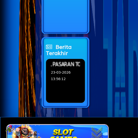
VENICE
5691
SYDNEY
3712
ALASKA
8120
Berita
Terakhir
JADWAL PASARAN TOGEL
23-03-2026
13:56:12