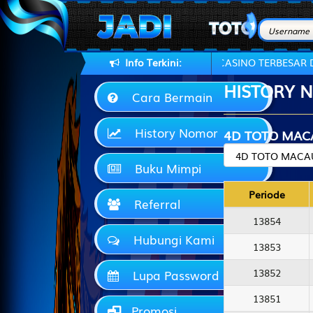
AGENT TOGEL , SLOT & LIVE CASINO TERBESAR DAN TERPERCAYA
Info Terkini:
HISTORY 
Cara Bermain
History Nomor
4D TOTO MAC
Buku Mimpi
Periode
Referral
13854
Hubungi Kami
13853
13852
Lupa Password
13851
Promosi