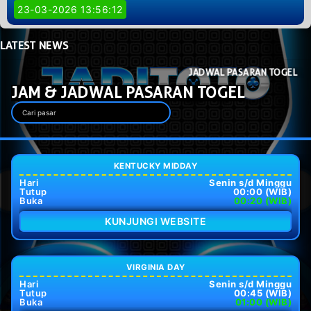
23-03-2026 13:56:12
LATEST
NEWS
JADWAL PASARAN TOGEL
JAM & JADWAL PASARAN TOGEL
KENTUCKY MIDDAY
Hari
Senin s/d Minggu
Tutup
00:00 (WIB)
Buka
00:20 (WIB)
KUNJUNGI WEBSITE
VIRGINIA DAY
Hari
Senin s/d Minggu
Tutup
00:45 (WIB)
Buka
01:00 (WIB)