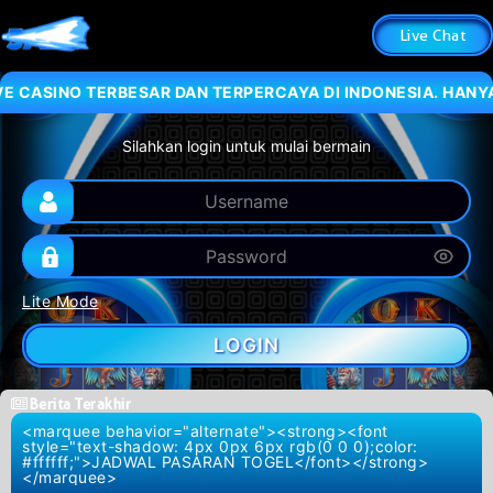
Live Chat
SINO TERBESAR DAN TERPERCAYA DI INDONESIA. HANYA DENG
Silahkan login untuk mulai bermain
Lite Mode
LOGIN
Berita Terakhir
<marquee behavior="alternate"><strong><font
style="text-shadow: 4px 0px 6px rgb(0 0 0);color:
#ffffff;">JADWAL PASARAN TOGEL</font></strong>
</marquee>